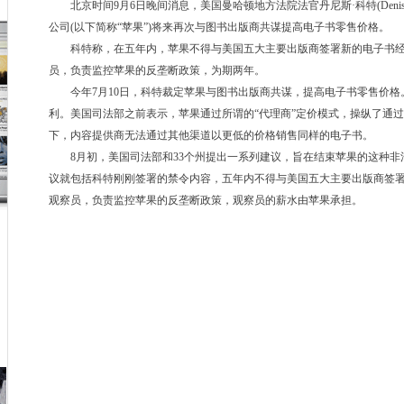
北京时间9月6日晚间消息，美国曼哈顿地方法院法官丹尼斯·科特(Denise
公司(以下简称“苹果”)将来再次与图书出版商共谋提高电子书零售价格。
科特称，在五年内，苹果不得与美国五大主要出版商签署新的电子书经
员，负责监控苹果的反垄断政策，为期两年。
今年7月10日，科特裁定苹果与图书出版商共谋，提高电子书零售价格
利。美国司法部之前表示，苹果通过所谓的“代理商”定价模式，操纵了通过iBo
下，内容提供商无法通过其他渠道以更低的价格销售同样的电子书。
8月初，美国司法部和33个州提出一系列建议，旨在结束苹果的这种非
议就包括科特刚刚签署的禁令内容，五年内不得与美国五大主要出版商签
观察员，负责监控苹果的反垄断政策，观察员的薪水由苹果承担。