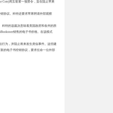
 Cote)周五签署一项禁令，旨在阻止苹果
销协议。科特还要求苹果聘请外部观察
。科特的该裁决意味着美国政府和各州的胜
okstore销售的电子书价格。在该模式
法行为，并阻止将来发生类似事件。这些建
署新的电子书经销协议，要求任命一位外部