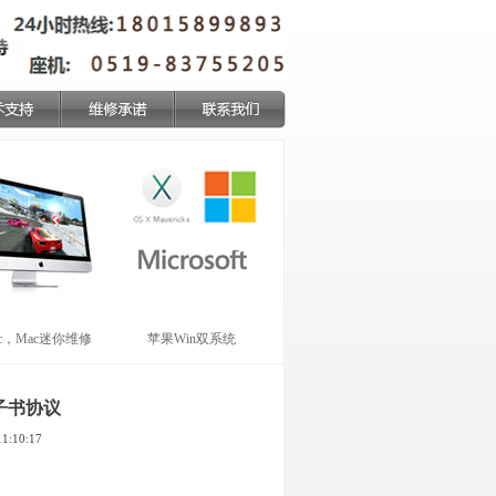
ac，Mac迷你维修
苹果Win双系统
子书协议
:10:17